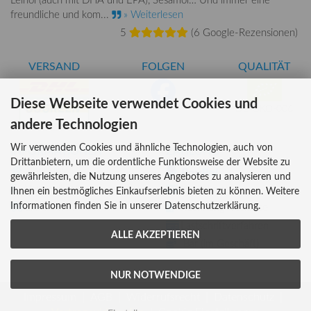
freundliche und kom...
» Weiterlesen
5
(
6 Google-Rezensionen
)
VERSAND
FOLGEN
QUALITÄT
Diese Webseite verwendet Cookies und
DE-ÖKO-006
andere Technologien
Wir verwenden Cookies und ähnliche Technologien, auch von
INFORMATIONEN
ZAHLUNG
Drittanbietern, um die ordentliche Funktionsweise der Website zu
Über uns
gewährleisten, die Nutzung unseres Angebotes zu analysieren und
Versandkosten
Kreditkarte
Ihnen ein bestmögliches Einkaufserlebnis bieten zu können. Weitere
Informationen finden Sie in unserer Datenschutzerklärung.
Lieferzeiten
Rechnung, Vorkasse
Lastschriftverfahren
ALLE AKZEPTIEREN
Bar (im Geschäft)
NUR NOTWENDIGE
Impressum
AGB
Widerrufsrecht
Datenschutz