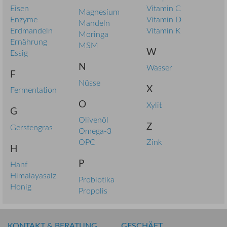
Eisen
Vitamin C
Magnesium
Enzyme
Vitamin D
Mandeln
Erdmandeln
Vitamin K
Moringa
Ernährung
MSM
W
Essig
N
Wasser
F
Nüsse
X
Fermentation
O
Xylit
G
Olivenöl
Z
Gerstengras
Omega-3
OPC
Zink
H
P
Hanf
Himalayasalz
Probiotika
Honig
Propolis
KONTAKT & BERATUNG
GESCHÄFT