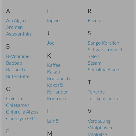
A
I
R
Afa Algen
Ingwer
Rezepte
Aromen
J
S
Astaxanthin
Jod
Sango Korallen
B
Schwarzkümmel
K
B-Vitamine
Selen
Baobab
Sesam
Kaffee
Bärlauch
Spirulina Algen
Kakao
Bitterstoffe
Knoblauch
T
Kokosöl
C
Koriander
Tonerde
Calcium
Kurkuma
Trockenfrüchte
Chiasamen
L
V
Chlorella Algen
Coenzym Q10
Leinöl
Verdauung
Vitalpflaster
E
M
Vitalpilze