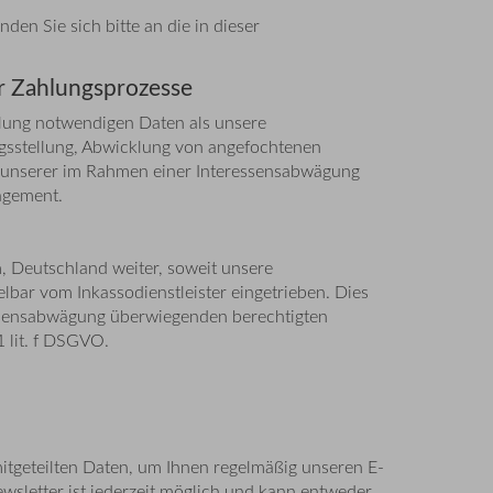
n Sie sich bitte an die in dieser
r Zahlungsprozesse
hlung notwendigen Daten als unsere
gsstellung, Abwicklung von angefochtenen
g unserer im Rahmen einer Interessensabwägung
agement.
 Deutschland weiter, soweit unsere
bar vom Inkassodienstleister eingetrieben. Dies
ressensabwägung überwiegenden berechtigten
 lit. f DSGVO.
itgeteilten Daten, um Ihnen regelmäßig unseren E-
wsletter ist jederzeit möglich und kann entweder