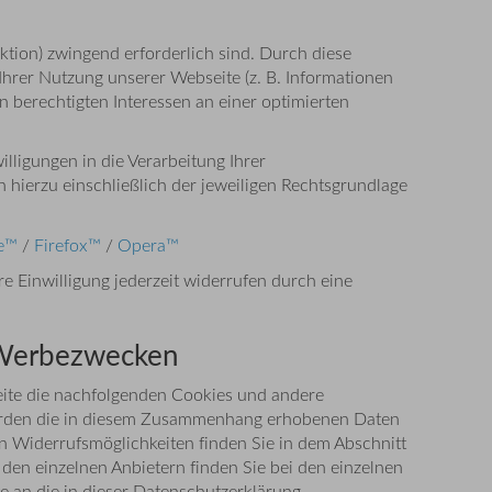
tion) zwingend erforderlich sind. Durch diese
hrer Nutzung unserer Webseite (z. B. Informationen
berechtigten Interessen an einer optimierten
lligungen in die Verarbeitung Ihrer
ierzu einschließlich der jeweiligen Rechtsgrundlage
e™
/
Firefox™
/
Opera™
re Einwilligung jederzeit widerrufen durch eine
 Werbezwecken
bseite die nachfolgenden Cookies und andere
 werden die in diesem Zusammenhang erhobenen Daten
en Widerrufsmöglichkeiten finden Sie in dem Abschnitt
den einzelnen Anbietern finden Sie bei den einzelnen
e an die in dieser Datenschutzerklärung