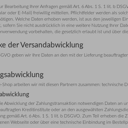
Bearbeitung Ihrer Anfragen gemäß Art. 6 Abs. 1 S. 1 lit. b DS
r oder E-Mail) freiwillig mitteilen. Pflichtfelder werden als sol
tigen. Welche Daten erhoben werden, ist aus den jeweiligen Ein
 sofern Sie nicht ausdrücklich in eine weitere Nutzung Ihrer Date
erwendung vorbehalten, die gesetzlich erlaubt ist und über die w
ke der Versandabwicklung
 DSGVO geben wir Ihre Daten an den mit der Lieferung beauftragten
ngsabwicklung
hop arbeiten wir mit diesen Partnern zusammen: technische Dienst
sabwicklung
die Abwicklung der Zahlungstransaktion notwendigen Daten an un
beauftragten Kreditinstitute oder an den ausgewählten Zahlungsdie
lung gemäß Art. 6 Abs. 1 S. 1 lit. b DSGVO. Zum Teil erheben die 
igenen Webseite oder über eine technische Einbindung im Bestellp