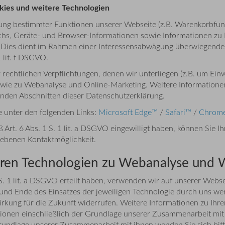
kies und weitere Technologien
ung bestimmter Funktionen unserer Webseite (z.B. Warenkorbfunk
hs, Geräte- und Browser-Informationen sowie Informationen zu I
 Dies dient im Rahmen einer Interessensabwägung überwiegenden 
 lit. f DSGVO.
echtlichen Verpflichtungen, denen wir unterliegen (z.B. um Einwi
e zu Webanalyse und Online-Marketing. Weitere Informationen h
enden Abschnitten dieser Datenschutzerklärung.
e unter den folgenden Links:
Microsoft Edge™
/
Safari™
/
Chrom
rt. 6 Abs. 1 S. 1 lit. a DSGVO eingewilligt haben, können Sie Ih
iebenen Kontaktmöglichkeit.
deren Technologien zu Webanalyse und
 1 S. 1 lit. a DSGVO erteilt haben, verwenden wir auf unserer We
l und Ende des Einsatzes der jeweiligen Technologie durch uns
Wirkung für die Zukunft widerrufen. Weitere Informationen zu Ihr
tionen einschließlich der Grundlage unserer Zusammenarbeit mit 
rundlage unserer Zusammenarbeit mit ihnen wenden Sie sich bitt