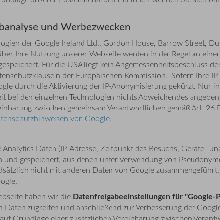
Webanalyse und Werbezwecken
gien der Google Ireland Ltd., Gordon House, Barrow Street, Dubl
ber Ihre Nutzung unserer Webseite werden in der Regel an eine
espeichert. Für die USA liegt kein Angemessenheitsbeschluss d
atenschutzklauseln der Europäischen Kommission. Sofern Ihre IP
gle durch die Aktivierung der IP-Anonymisierung gekürzt. Nur in
it bei den einzelnen Technologien nichts Abweichendes angeben i
Vereinbarung zwischen gemeinsam Verantwortlichen gemäß Art. 2
tenschutzhinweisen von Google
.
nalytics Daten (IP-Adresse, Zeitpunkt des Besuchs, Geräte- un
n und gespeichert, aus denen unter Verwendung von Pseudonymen
ndsätzlich nicht mit anderen Daten von Google zusammengeführt. 
ogle.
Datenfreigabeeinstellungen für "Google-
bseite haben wir die
en Daten zugreifen und anschließend zur Verbesserung der Goog
auf Grundlage einer zusätzlichen Vereinbarung zwischen Verantwo