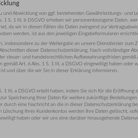
icklung
zu und Abwicklung von ggf. bestehenden Gewährleistungs- und L
bs. 1 S. 1 lit. b DSGVO erheben wir personenbezogene Daten, wenn
chnet, da wir in diesen Fällen die Daten zwingend zur Vertragsab
oben werden, ist aus den jeweiligen Eingabeformularen ersichtli
en, insbesondere zu der Weitergabe an unsere Dienstleister zum 
Abschnitten dieser Datenschutzerklärung. Nach vollständiger Abw
er steuer- und handelsrechtlichen Aufbewahrungsfristen gemäß Art
en gemäß Art. 6 Abs. 1 S. 1 lit. a DSGVO eingewilligt haben oder
st und über die wir Sie in dieser Erklärung informieren.
1 S. 1 lit. a DSGVO erteilt haben, indem Sie sich für die Eröffnu
r Speicherung Ihrer Daten für weitere zukünftige Bestellungen 
r durch eine Nachricht an die in dieser Datenschutzerklärung be
Löschung Ihres Kundenkontos werden Ihre Daten gelöscht, sofer
ngewilligt haben oder wir uns eine darüber hinausgehende Datenve