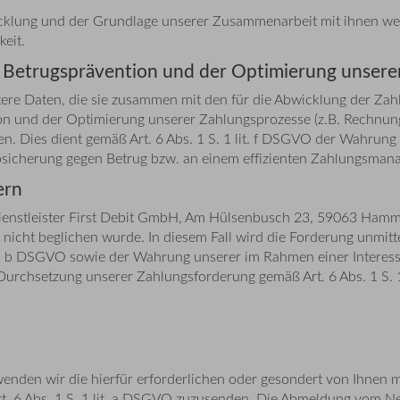
cklung und der Grundlage unserer Zusammenarbeit mit ihnen wende
eit.
 Betrugsprävention und der Optimierung unsere
tere Daten, die sie zusammen mit den für die Abwicklung der Za
on und der Optimierung unserer Zahlungsprozesse (z.B. Rechnun
n. Dies dient gemäß Art. 6 Abs. 1 S. 1 lit. f DSGVO der Wahrun
bsicherung gegen Betrug bzw. an einem effizienten Zahlungsman
ern
dienstleister First Debit GmbH, Am Hülsenbusch 23, 59063 Hamm,
cht beglichen wurde. In diesem Fall wird die Forderung unmittel
1 lit. b DSGVO sowie der Wahrung unserer im Rahmen einer Inte
Durchsetzung unserer Zahlungsforderung gemäß Art. 6 Abs. 1 S. 1
nden wir die hierfür erforderlichen oder gesondert von Ihnen m
rt. 6 Abs. 1 S. 1 lit. a DSGVO zuzusenden. Die Abmeldung vom Ne