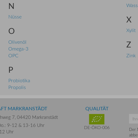
N
Wass
Nüsse
X
O
Xylit
Olivenöl
Z
Omega-3
OPC
Zink
P
Probiotika
Propolis
ÄFT MARKRANSTÄDT
QUALITÄT
chweg 7,
04420 Markranstädt
o.: 9-12 &
13-16 Uhr
DE-ÖKO-006
Der 
-12 Uhr
abbes