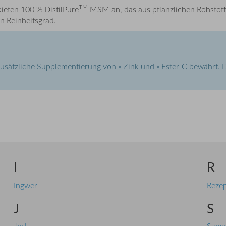
TM
ieten 100 % DistilPure
MSM an, das aus pflanzlichen Rohstoff
n Reinheitsgrad.
usätzliche Supplementierung von » Zink und » Ester-C bewährt.
I
R
Ingwer
Reze
J
S