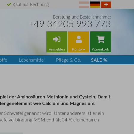
Kauf auf Rechnung
Beratung und Bestellannahme:
+49 34205 993 773
Anmelden
Konto
Warenkorb
SALE %
offe
Lebensmittel
Pflege & Co.
ispiel der Aminosäuren Methionin und Cystein. Damit
in Mengenelement wie Calcium und Magnesium.
r Schwefel genannt wird. Unter anderem ist er ein
chwefelverbindung MSM enthält 34 % elementaren