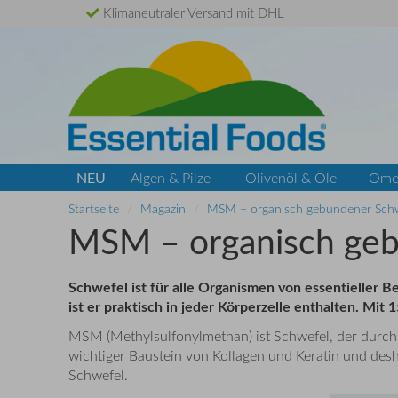
Klimaneutraler Versand mit DHL
NEU
Algen & Pilze
Olivenöl & Öle
Ome
Startseite
Magazin
MSM – organisch gebundener Sch
MSM – organisch geb
Schwefel ist für alle Organismen von essentieller 
ist er praktisch in jeder Körperzelle enthalten. 
MSM (
Methylsulfonylmethan
) ist Schwefel, der dur
wichtiger Baustein von Kollagen und Keratin und de
Schwefel.