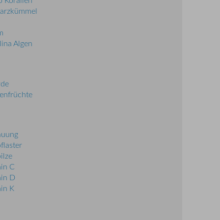
 Korallen
arzkümmel
m
lina Algen
rde
enfrüchte
auung
flaster
ilze
in C
in D
in K