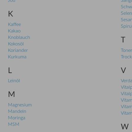
Jod
Sango
Schw
K
Selen
Sesa
Kaffee
Spiru
Kakao
Knoblauch
T
Kokosöl
Koriander
Tone
Kurkuma
Trock
L
V
Leinöl
Verd
Vitalp
M
Vitalp
Vitam
Magnesium
Vitam
Mandeln
Vitam
Moringa
MSM
W