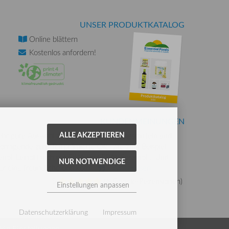
UNSER PRODUKTKATALOG
Online
blättern
Kostenlos
anfordern!
KUNDENMEINUNGEN
ALLE AKZEPTIEREN
hr gute Auswahl an Nahrungsergänzungsmitteln und
orragende zum Teil prämierte Öle, wie zum Beispiel
enöl, Leinöl (auch mit DHA und EPA), Sesamöl… Und
NUR NOTWENDIGE
r eine freundliche und kom...
» Weiterlesen
5
(
6 Google-Rezensionen
)
Einstellungen anpassen
Datenschutzerklärung
Impressum
ie Einstellungen