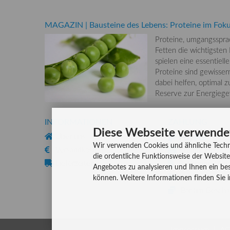
MAGAZIN
|
Bausteine des Lebens: Proteine im Fok
Proteine, umgangsspra
Fetten die wichtigste
spielen eine essentiel
Proteine sind gewisse
dabei helfen, optimal z
Reserve zur Energiegew
INFORMATIONEN
ZAHLUNG
Diese Webseite verwende
Über uns
Wir verwenden Cookies und ähnliche Techn
Versandkosten
Kreditkarte
die ordentliche Funktionsweise der Website
Lieferzeiten
Rechnung, Vork
Angebotes zu analysieren und Ihnen ein bes
Lastschriftverf
können. Weitere Informationen finden Sie 
Bar (im Geschäf
Impressum
A