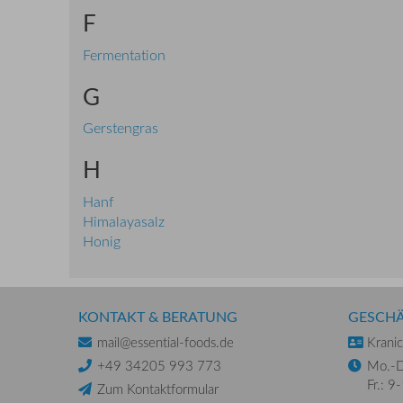
F
Fermentation
G
Gerstengras
H
Hanf
Himalayasalz
Honig
KONTAKT & BERATUNG
GESCH
mail@essential-foods.de
Krani
+49 34205 993 773
Mo.-D
Fr.: 9
Zum Kontaktformular