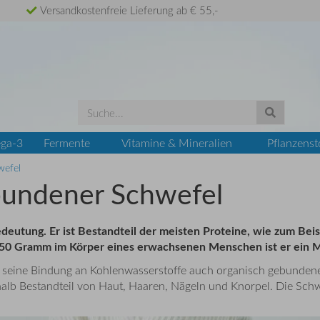
Versandkostenfreie Lieferung ab € 55,-
ga-3
Fermente
Vitamine & Mineralien
Pflanzenst
wefel
undener Schwefel
Bedeutung. Er ist Bestandteil der meisten Proteine, wie zum Be
Mit 150 Gramm im Körper eines erwachsenen Menschen ist er e
ch seine Bindung an Kohlenwasserstoffe auch organisch gebundene
shalb Bestandteil von Haut, Haaren, Nägeln und Knorpel. Die S