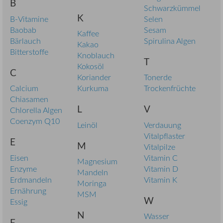
B
Schwarzkümmel
K
B-Vitamine
Selen
Baobab
Sesam
Kaffee
Bärlauch
Spirulina Algen
Kakao
Bitterstoffe
Knoblauch
T
Kokosöl
C
Koriander
Tonerde
Calcium
Kurkuma
Trockenfrüchte
Chiasamen
L
V
Chlorella Algen
Coenzym Q10
Leinöl
Verdauung
Vitalpflaster
E
M
Vitalpilze
Eisen
Vitamin C
Magnesium
Enzyme
Vitamin D
Mandeln
Erdmandeln
Vitamin K
Moringa
Ernährung
MSM
W
Essig
N
Wasser
F