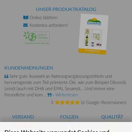
UNSER PRODUKTKATALOG
Online
blättern
Kostenlos
anfordern!
KUNDENMEINUNGEN
Sehr gute Auswahl an Nahrungsergänzungsmitteln und
hervorragende zum Teil prämierte Öle, wie zum Beispiel Olivenöl,
Leinöl (auch mit DHA und EPA), Sesamöl… Und immer eine
freundliche und kom...
» Weiterlesen
5
(
6 Google-Rezensionen
)
VERSAND
FOLGEN
QUALITÄT