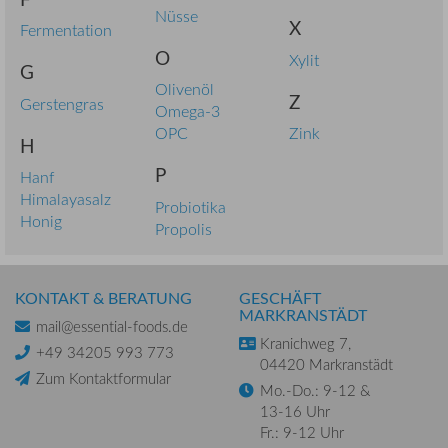
Nüsse
X
Fermentation
O
Xylit
G
Olivenöl
Z
Gerstengras
Omega-3
OPC
Zink
H
P
Hanf
Himalayasalz
Probiotika
Honig
Propolis
KONTAKT & BERATUNG
GESCHÄFT
MARKRANSTÄDT
mail@essential-foods.de
Kranichweg 7,
+49 34205 993 773
04420 Markranstädt
Zum Kontaktformular
Mo.-Do.: 9-12 &
13-16 Uhr
Fr.: 9-12 Uhr