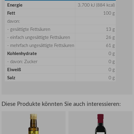
Energie
3.700 kJ (884 kcal)
Fett
100 g
davon:
- gesättigte Fettsäuren
13 g
- einfach ungesättigte Fettsäuren
26 g
- mehrfach ungesättigte Fettsäuren
61 g
Kohlenhydrate
0 g
- davon: Zucker
0 g
Eiweiß
0 g
Salz
0 g
Diese Produkte könnten Sie auch interessieren: