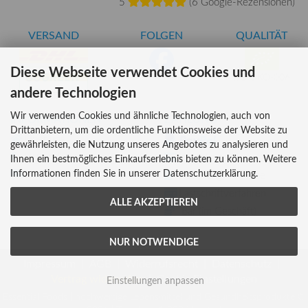
5
(
6 Google-Rezensionen
)
VERSAND
FOLGEN
QUALITÄT
Diese Webseite verwendet Cookies und
DE-ÖKO-006
andere Technologien
Wir verwenden Cookies und ähnliche Technologien, auch von
INFORMATIONEN
ZAHLUNG
Drittanbietern, um die ordentliche Funktionsweise der Website zu
Über uns
gewährleisten, die Nutzung unseres Angebotes zu analysieren und
Versandkosten
Kreditkarte
Ihnen ein bestmögliches Einkaufserlebnis bieten zu können. Weitere
Informationen finden Sie in unserer Datenschutzerklärung.
Lieferzeiten
Rechnung, Vorkasse
Lastschriftverfahren
ALLE AKZEPTIEREN
Bar (im Geschäft)
NUR NOTWENDIGE
Impressum
AGB
Widerrufsrecht
Datenschutz
Vertrag widerrufen
Cookie Einstellungen
Einstellungen anpassen
Essential Foods | hochwertige Lebensmittel und Gesundheitsprodukte ©