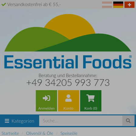
Versandkostenfrei ab € 55,-
Beratung und Bestellannahme:
+49 34205 993 773
Anmelden
Konto
Korb (0)
Kategorien
Startseite
Olivenöl & Öle
Speiseöle