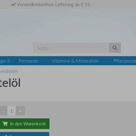
Versandkostenfreie Lieferung ab € 55,-
ga-3
Fermente
Vitamine & Mineralien
Pflanzenst
endistelöl
elöl
-
+
In den Warenkorb