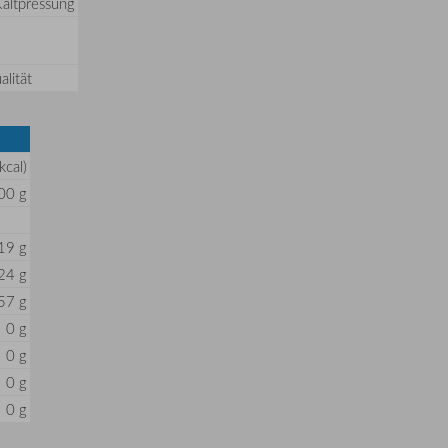
Kaltpressung
lität
kcal)
00 g
19 g
24 g
57 g
0 g
0 g
0 g
0 g