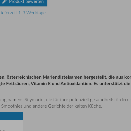
Produkt bewerten
Lieferzeit 1-3 Werktage
en, österreichischen Mariendistelsamen hergestellt, die aus ko
gte Fettsäuren, Vitamin E und Antioxidantien. Es unterstützt d
ng namens Silymarin, die für ihre potenziell gesundheitsfördern
e, Smoothies und andere Gerichte der kalten Küche.