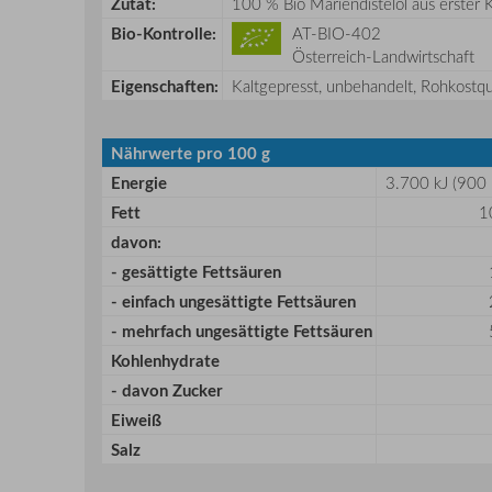
Zutat:
100 % Bio Mariendistelöl aus erster 
Bio-Kontrolle:
AT-BIO-402
Österreich-Landwirtschaft
Eigenschaften:
Kaltgepresst, unbehandelt, Rohkostqua
Nährwerte pro 100 g
Energie
3.700 kJ (900 
Fett
1
davon:
- gesättigte Fettsäuren
- einfach ungesättigte Fettsäuren
- mehrfach ungesättigte Fettsäuren
Kohlenhydrate
- davon Zucker
Eiweiß
Salz