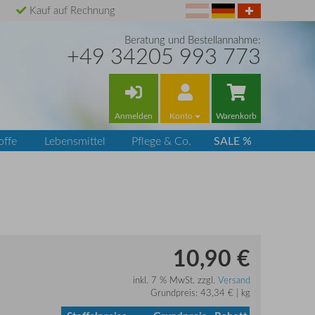
Kauf auf Rechnung
Beratung und Bestellannahme:
+49 34205 993 773
Anmelden
Konto
Warenkorb
SALE %
offe
Lebensmittel
Pflege & Co.
10,90 €
inkl. 7 % MwSt. zzgl.
Versand
Grundpreis: 43,34 € | kg