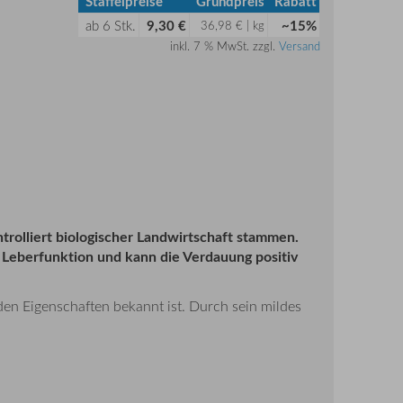
Staffelpreise
Grundpreis
Rabatt
ab
6
Stk.
9,30 €
~15%
36,98 € | kg
inkl. 7 % MwSt. zzgl.
Versand
ntrolliert biologischer Landwirtschaft stammen.
ie Leberfunktion und kann die Verdauung positiv
den Eigenschaften bekannt ist. Durch sein mildes