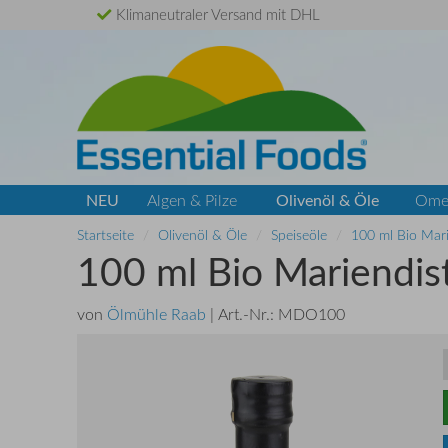
Klimaneutraler Versand mit DHL
NEU
Olivenöl & Öle
Algen & Pilze
Ome
Startseite
Olivenöl & Öle
Speiseöle
100 ml Bio Mari
100 ml Bio Mariendist
von
Ölmühle Raab
| Art.-Nr.:
MDO100