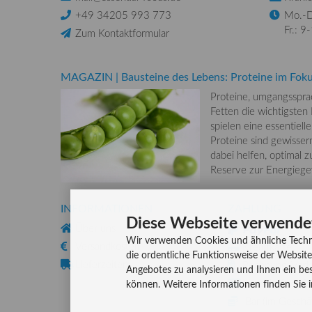
+49 34205 993 773
Mo.-D
Fr.: 9
Zum Kontaktformular
MAGAZIN
|
Bausteine des Lebens: Proteine im Fok
Proteine, umgangsspra
Fetten die wichtigste
spielen eine essentiel
Proteine sind gewisse
dabei helfen, optimal z
Reserve zur Energiegew
INFORMATIONEN
ZAHLUNG
Diese Webseite verwende
Über uns
Wir verwenden Cookies und ähnliche Techn
Versandkosten
Kreditkarte
die ordentliche Funktionsweise der Website
Lieferzeiten
Rechnung, Vork
Angebotes zu analysieren und Ihnen ein bes
Lastschriftverf
können. Weitere Informationen finden Sie 
Bar (im Geschäf