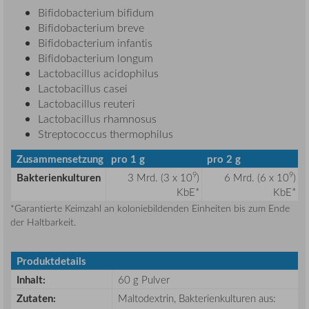
Bifidobacterium bifidum
Bifidobacterium breve
Bifidobacterium infantis
Bifidobacterium longum
Lactobacillus acidophilus
Lactobacillus casei
Lactobacillus reuteri
Lactobacillus rhamnosus
Streptococcus thermophilus
Zusammensetzung
pro 1 g
pro 2 g
9
9
Bakterienkulturen
3 Mrd. (3 x 10
)
6 Mrd. (6 x 10
)
KbE*
KbE*
*Garantierte Keimzahl an koloniebildenden Einheiten bis zum Ende
der Haltbarkeit.
Produktdetails
Inhalt:
60 g Pulver
Zutaten:
Maltodextrin, Bakterienkulturen aus: