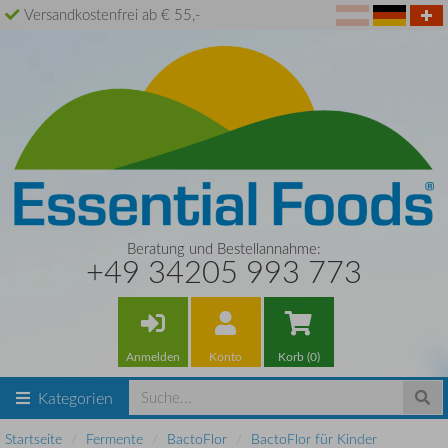
Versandkostenfrei ab € 55,-
Beratung und Bestellannahme:
+49 34205 993 773
Anmelden
Konto
Korb (0)
Kategorien
Startseite
Fermente
BactoFlor
BactoFlor für Kinder