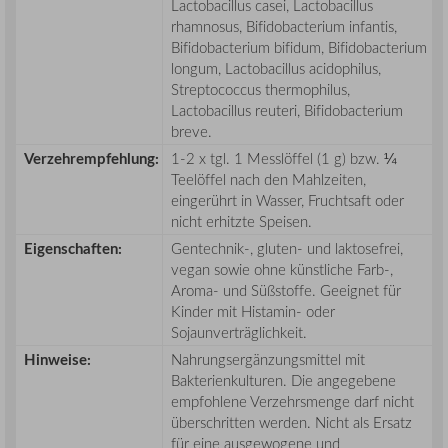
Lactobacillus casei, Lactobacillus
rhamnosus, Bifidobacterium infantis,
Bifidobacterium bifidum, Bifidobacterium
longum, Lactobacillus acidophilus,
Streptococcus thermophilus,
Lactobacillus reuteri, Bifidobacterium
breve.
Verzehrempfehlung:
1-2 x tgl. 1 Messlöffel (1 g) bzw. ¼
Teelöffel nach den Mahlzeiten,
eingerührt in Wasser, Fruchtsaft oder
nicht erhitzte Speisen.
Eigenschaften:
Gentechnik-, gluten- und laktosefrei,
vegan sowie ohne künstliche Farb-,
Aroma- und Süßstoffe. Geeignet für
Kinder mit Histamin- oder
Sojaunverträglichkeit.
Hinweise:
Nahrungsergänzungsmittel mit
Bakterienkulturen. Die angegebene
empfohlene Verzehrsmenge darf nicht
überschritten werden. Nicht als Ersatz
für eine ausgewogene und