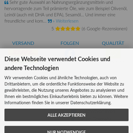
Sehr gute Auswahl an Nahrungsergänzungsmitteln und
hervorragende zum Teil prämierte Öle, wie zum Beispiel Olivenöl,
Leinöl (auch mit DHA und EPA), Sesamöl… Und immer eine
freundliche und kom...
» Weiterlesen
5
(
6 Google-Rezensionen
)
VERSAND
FOLGEN
QUALITÄT
Diese Webseite verwendet Cookies und
DE-ÖKO-006
andere Technologien
Wir verwenden Cookies und ähnliche Technologien, auch von
INFORMATIONEN
ZAHLUNG
Drittanbietern, um die ordentliche Funktionsweise der Website zu
Über uns
gewährleisten, die Nutzung unseres Angebotes zu analysieren und
Versandkosten
Kreditkarte
Ihnen ein bestmögliches Einkaufserlebnis bieten zu können. Weitere
Informationen finden Sie in unserer Datenschutzerklärung.
Lieferzeiten
Rechnung, Vorkasse
Lastschriftverfahren
ALLE AKZEPTIEREN
Bar (im Geschäft)
NUR NOTWENDIGE