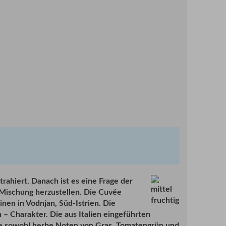
rahiert. Danach ist es eine Frage der
e Mischung herzustellen. Die Cuvée
nen in Vodnjan, Süd-Istrien. Die
– Charakter. Die aus Italien eingeführten
age sowohl herbe Noten von Gras, Tomatengrün und