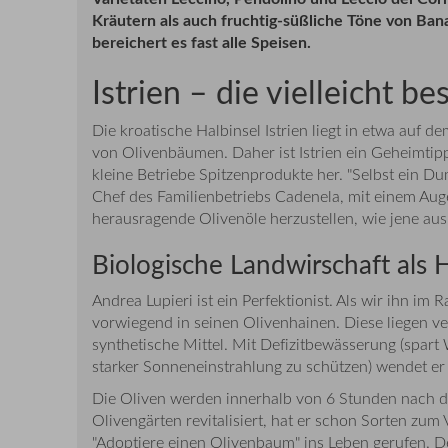
Kräutern als auch fruchtig-süßliche Töne von Bana
bereichert es fast alle Speisen.
Istrien – die vielleicht b
Die kroatische Halbinsel Istrien liegt in etwa auf 
von Olivenbäumen. Daher ist Istrien ein Geheimtipp
kleine Betriebe Spitzenprodukte her. "Selbst ein Du
Chef des Familienbetriebs Cadenela, mit einem Aug
herausragende Olivenöle herzustellen, wie jene aus
Biologische Landwirschaft als
Andrea Lupieri ist ein Perfektionist. Als wir ihn
vorwiegend in seinen Olivenhainen. Diese liegen v
synthetische Mittel. Mit Defizitbewässerung (spart
starker Sonneneinstrahlung zu schützen) wendet e
Die Oliven werden innerhalb von 6 Stunden nach der
Olivengärten revitalisiert, hat er schon Sorten zu
"Adoptiere einen Olivenbaum" ins Leben gerufen. De