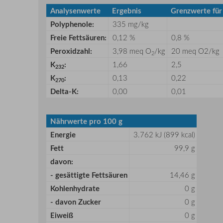
Analysenwerte
Ergebnis
Grenzwerte für 
Polyphenole:
335 mg/kg
Freie Fettsäuren:
0,12 %
0,8 %
Peroxidzahl:
3,98 meq O
/kg
20 meq O2/kg
2
K
:
1,66
2,5
232
K
:
0,13
0,22
270
Delta-K:
0,00
0,01
Nährwerte pro 100 g
Energie
3.762 kJ (899 kcal)
Fett
99,9 g
davon:
- gesättigte Fettsäuren
14,46 g
Kohlenhydrate
0 g
- davon Zucker
0 g
Eiweiß
0 g