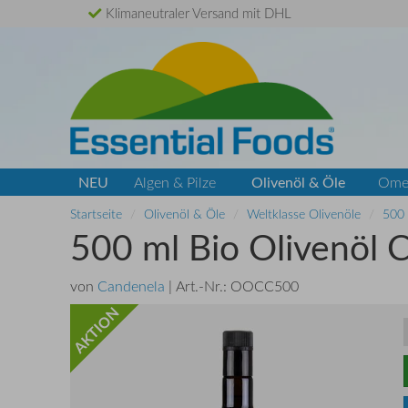
Klimaneutraler Versand mit DHL
NEU
Olivenöl & Öle
Algen & Pilze
Ome
Startseite
Olivenöl & Öle
Weltklasse Olivenöle
500 
500 ml Bio Olivenöl 
von
Candenela
| Art.-Nr.:
OOCC500
AKTION