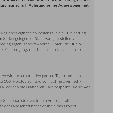
d durchaus scharf. Aufgrund seiner Ausgewogenheit
 Regionen eignet sich bestens für die Kultivierung
 Süden gelegene – Stadt Vodnjan stellen viele
Bedingungen" scherzt Andrea Lupieri, der Junior-
her Anstrengungen es bedarf, um tatsächlich so
achten wir kurzerhand den ganzen Tag zusammen –
 zu 100 % biologisch und somit ohne chemisch-
a. werden die Blätter mit Kalk besprüht, um sie vor
on Spitzenprodukten. Indem Andrea uralte
z der Landschaft hat er deshalb das Projekt