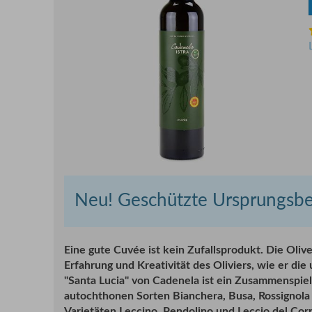
Neu! Geschützte Ursprungsbe
E
ine gute Cuvée ist kein Zufallsprodukt. Die Oli
Erfahrung und Kreativität des Oliviers, wie er di
"Santa Lucia" von Cadenela ist ein Zusammenspiel 
autochthonen Sorten
Bianchera, Busa, Rossignola
Varietäten Leccino, Pendolino und Leccio del Co