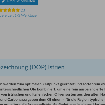
Produkt bewerten
(1)
Lieferzeit 1-3 Werktage
zeichnung (DOP) Istrien
ven werden zum optimalen Zeitpunkt geerntet und sortenrein ext
e unterschiedlichen Öle kombiniert, um eine fein ausbalanciert
von istrischen und italienischen Olivensorten aus den alten Hai
 und Carbonazza geben dem Öl einen – für die Region typischen 
rno erweitern die Aromendichte. So findet man in dieser Mari