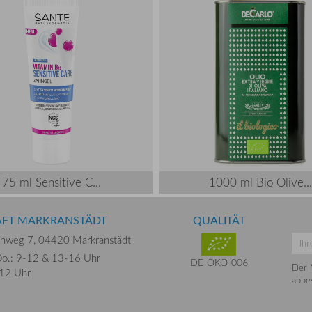
75 ml Sensitive C...
1000 ml Bio Olive...
ÄFT MARKRANSTÄDT
QUALITÄT
chweg 7,
04420 Markranstädt
o.: 9-12 &
13-16 Uhr
DE-ÖKO-006
Der 
-12 Uhr
abbes