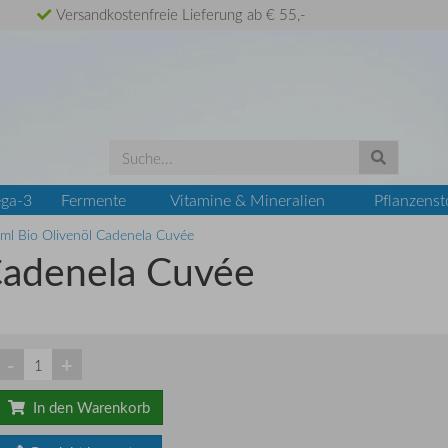
Versandkostenfreie Lieferung ab € 55,-
ga-3
Fermente
Vitamine & Mineralien
Pflanzenst
ml Bio Olivenöl Cadenela Cuvée
Cadenela Cuvée
-
+
In den Warenkorb