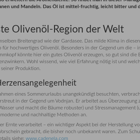
nen und Mandeln. Das Öl ist mittel-fruchtig, leicht bitter un
este Olivenöl-Region der Welt
demselben Breitengrad wie der Gardasee. Das milde Klima in diesen
 für hochwertiges Olivenöl. Besonders in der Gegend um die – im
mmkopf könnte hier ein gutes Olivenöl erzeugen, so gut sind die 
enzwinkern. Wohl wissend, wie viel Erfahrung nötig ist und welc
 seiner Produktion.
 Herzensangelegenheit
 im Rahmen eines Sommerurlaubs unangekündigt besuchten, verbr
erstreut in der Gegend um Vodnjan. Er arbeitet aus Überzeugung
 Wasser und macht die Bäume robuster) und Stressmanagement (u.
r moderne und nachhaltige Methoden an.
 Ernte verarbeitet – ein wichtiger Aspekt bei der Herstellung v
m Vorschein gebracht, die bisher noch unbekannt waren. Zum Schut
tails siehe:
www.cadenela.com