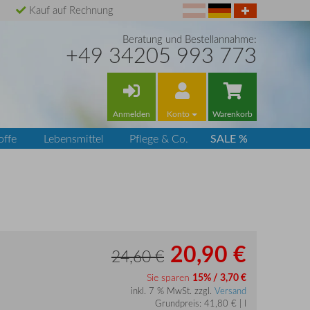
Kauf auf Rechnung
Beratung und Bestellannahme:
+49 34205 993 773
Anmelden
Konto
Warenkorb
SALE %
offe
Lebensmittel
Pflege & Co.
20,90 €
24,60 €
Sie sparen
15% / 3,70 €
inkl. 7 % MwSt. zzgl.
Versand
Grundpreis: 41,80 € | l