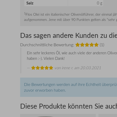
Salz
0 g
1
Flos Olei ist ein italienischer Olivenölführer, der einma
aufgenommen. Jene mit über 90 Punkten gelten als "sehr g
Das sagen andere Kunden zu di
Durchschnittliche Bewertung:
(1)
Ein sehr leckeres Öl, wie auch viele der anderen Oliven
haben :-). Vielen Dank!
von
irene r.
am 20.03.2021
Die Bewertungen werden auf ihre Echtheit überprüf
zuvor erworben haben.
Diese Produkte könnten Sie auch