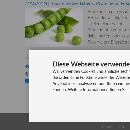
MAGAZIN
|
Bausteine des Lebens: Proteine im Fok
Proteine, umgangsspra
Fetten die wichtigste
spielen eine essentiel
Proteine sind gewisse
dabei helfen, optimal z
Reserve zur Energiegew
INFORMATIONEN
ZAHLUNG
Diese Webseite verwende
Über uns
Wir verwenden Cookies und ähnliche Techn
Versandkosten
Kreditkarte
die ordentliche Funktionsweise der Website
Lieferzeiten
Rechnung, Vork
Angebotes zu analysieren und Ihnen ein bes
Lastschriftverf
können. Weitere Informationen finden Sie 
Bar (im Geschäf
Impressum
A
Essential Food