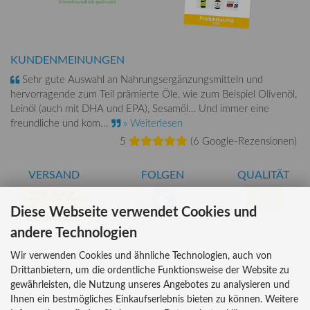
KUNDENMEINUNGEN
Sehr gute Auswahl an Nahrungsergänzungsmitteln und
hervorragende zum Teil prämierte Öle, wie zum Beispiel Olivenöl,
Leinöl (auch mit DHA und EPA), Sesamöl… Und immer eine
freundliche und kom...
» Weiterlesen
5
(
6 Google-Rezensionen
)
VERSAND
FOLGEN
QUALITÄT
Diese Webseite verwendet Cookies und
DE-ÖKO-006
andere Technologien
Wir verwenden Cookies und ähnliche Technologien, auch von
INFORMATIONEN
ZAHLUNG
Drittanbietern, um die ordentliche Funktionsweise der Website zu
Über uns
gewährleisten, die Nutzung unseres Angebotes zu analysieren und
Versandkosten
Kreditkarte
Ihnen ein bestmögliches Einkaufserlebnis bieten zu können. Weitere