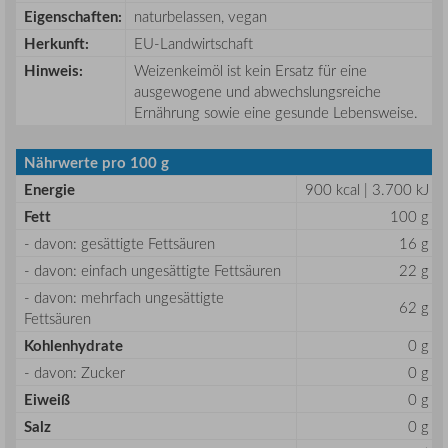
Eigenschaften:
naturbelassen, vegan
Herkunft:
EU-Landwirtschaft
Hinweis:
Weizenkeimöl ist kein Ersatz für eine
ausgewogene und abwechslungsreiche
Ernährung sowie eine gesunde Lebensweise.
Nährwerte pro 100 g
Energie
900 kcal | 3.700 kJ
Fett
100 g
- davon: gesättigte Fettsäuren
16 g
- davon: einfach ungesättigte Fettsäuren
22 g
- davon: mehrfach ungesättigte
62 g
Fettsäuren
Kohlenhydrate
0 g
- davon: Zucker
0 g
Eiweiß
0 g
Salz
0 g