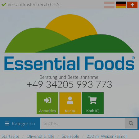
Versandkostenfrei ab € 55,-
Beratung und Bestellannahme:
+49 34205 993 773
Anmelden
Konto
Korb (0)
Kategorien
Startseite
Olivenöl & Öle
Speiseöle
250 ml Weizenkeimöl