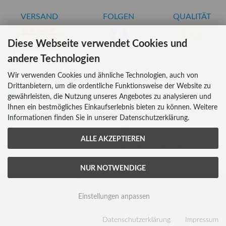
VERSAND
FOLGEN
QUALITÄT
Diese Webseite verwendet Cookies und
DE-ÖKO-006
andere Technologien
Wir verwenden Cookies und ähnliche Technologien, auch von
INFORMATIONEN
ZAHLUNG
Drittanbietern, um die ordentliche Funktionsweise der Website zu
Über uns
gewährleisten, die Nutzung unseres Angebotes zu analysieren und
Versandkosten
Kreditkarte
Ihnen ein bestmögliches Einkaufserlebnis bieten zu können. Weitere
Informationen finden Sie in unserer Datenschutzerklärung.
Lieferzeiten
Rechnung, Vorkasse
Lastschriftverfahren
ALLE AKZEPTIEREN
Bar (im Geschäft)
NUR NOTWENDIGE
Impressum
AGB
Widerrufsrecht
Datenschutz
Vertrag widerrufen
Cookie Einstellungen
Einstellungen anpassen
Essential Foods | hochwertige Lebensmittel und Gesundheitsprodukte ©
2026 | Template © 2026 by Karl
Datenschutzerklärung
Impressum
mod
ified eCommerce Shopsoftware © 2009-2026