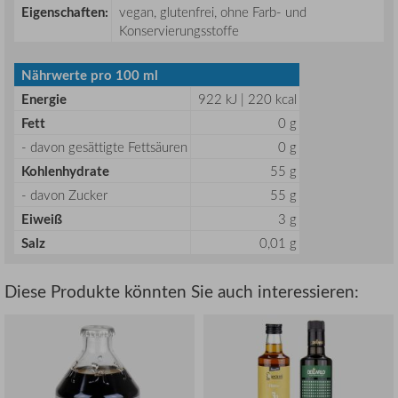
Eigenschaften:
vegan, glutenfrei, ohne Farb- und
Konservierungsstoffe
Nährwerte pro 100 ml
Energie
922 kJ | 220 kcal
Fett
0 g
- davon gesättigte Fettsäuren
0 g
Kohlenhydrate
55 g
- davon Zucker
55 g
Eiweiß
3 g
Salz
0,01 g
Diese Produkte könnten Sie auch interessieren: