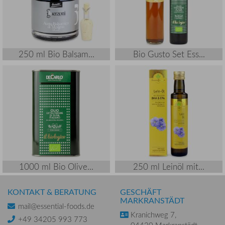
250 ml Bio Balsam...
Bio Gusto Set Ess...
1000 ml Bio Olive...
250 ml Leinöl mit...
KONTAKT & BERATUNG
GESCHÄFT
MARKRANSTÄDT
mail@essential-foods.de
Kranichweg 7,
+49 34205 993 773
04420 Markranstädt