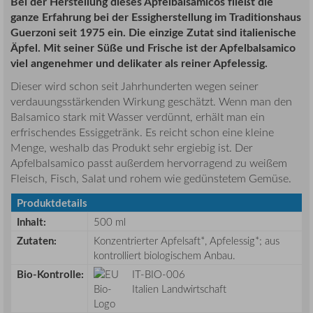
Bei der Herstellung dieses Apfelbalsamicos fließt die
ganze Erfahrung bei der Essigherstellung im Traditionshaus
Guerzoni seit 1975 ein. Die einzige Zutat sind italienische
Äpfel. Mit seiner Süße und Frische ist der Apfelbalsamico
viel angenehmer und delikater als reiner Apfelessig.
Dieser wird schon seit Jahrhunderten wegen seiner
verdauungsstärkenden Wirkung geschätzt. Wenn man den
Balsamico stark mit Wasser verdünnt, erhält man ein
erfrischendes Essiggetränk. Es reicht schon eine kleine
Menge, weshalb das Produkt sehr ergiebig ist. Der
Apfelbalsamico passt außerdem hervorragend zu weißem
Fleisch, Fisch, Salat und rohem wie gedünstetem Gemüse.
Produktdetails
Inhalt:
500 ml
Zutaten:
Konzentrierter Apfelsaft*, Apfelessig*; aus
kontrolliert biologischem Anbau.
Bio-Kontrolle:
IT-BIO-006
Italien Landwirtschaft