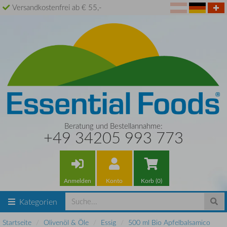
Versandkostenfrei ab € 55,-
Beratung und Bestellannahme:
+49 34205 993 773
Anmelden
Konto
Korb (0)
Kategorien
Startseite
Olivenöl & Öle
Essig
500 ml Bio Apfelbalsamico