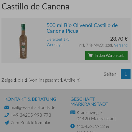
Castillo de Canena
500 ml Bio Olivenöl Castillo de
Canena Picual
28,70 €
Lieferzeit 1-3
Werktage
inkl. 7 % MwSt. zzgl.
Versand
In den Warenkorb
Seiten:
1
1
1
1
Zeige
bis
(von insgesamt
Artikeln)
KONTAKT & BERATUNG
GESCHÄFT
MARKRANSTÄDT
mail@essential-foods.de
Kranichweg 7,
+49 34205 993 773
04420 Markranstädt
Zum Kontaktformular
Mo.-Do.: 9-12 &