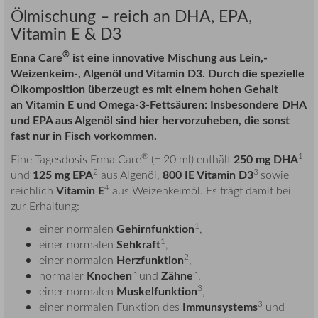
Ölmischung – reich an DHA, EPA,
Vitamin E & D3
®
Enna Care
ist eine innovative Mischung aus Lein,-
Weizenkeim-, Algenöl und Vitamin D3. Durch die spezielle
Ölkomposition überzeugt es mit einem hohen Gehalt
an Vitamin E und Omega-3-Fettsäuren: Insbesondere DHA
und EPA aus Algenöl sind hier hervorzuheben, die sonst
fast nur in Fisch vorkommen.
®
1
250 mg DHA
Eine Tagesdosis Enna Care
(= 20 ml) enthält
2
3
125 mg EPA
800 IE Vitamin D3
und
aus Algenöl,
sowie
4
Vitamin E
reichlich
aus Weizenkeimöl. Es trägt damit bei
zur Erhaltung:
1
Gehirnfunktion
einer normalen
,
1
Sehkraft
einer normalen
,
2
Herzfunktion
einer normalen
,
3
3
Knochen
Zähne
normaler
und
,
3
Muskelfunktion
einer normalen
,
3
Immunsystems
einer normalen Funktion des
und