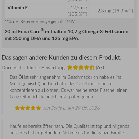
Vitamin E
12,5 mg
2,3 mg (19,3 %**)
(105 %**)
**% der Referenzmenge gemäß LMIV.
®
20 ml
Enna Care
enthalten 10,7 g Omega-3-Fettsäuren
mit 250 mg DHA und 125 mg EPA.
Das sagen andere Kunden zu diesem Produkt:
Durchschnittliche Bewertung:
(67)
Das Öl ist sehr angenehm im Geschmack (ich habe es ins
Müsli gemischt) und ich hatte das Gefühl mich besser
konzentrieren zu können. Es war meine erste Flasche, einen
Langzeitbericht kann ich erst später geben.
von
Sonja L.
am 29.05.2026
Kaufe es bereits öfter nach. Die Qualität ist top und nirgends
besseres bisher gefunden. Nehme es für die ganze Familie.