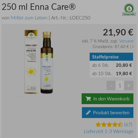
250 ml Enna Care®
von
Mittel zum Leben
| Art.-Nr.:
LOEC250
21,90 €
inkl. 7 % MwSt. zzgl.
Versand
Grundpreis: 87,60 € | l
Staffelpreise
ab
6
Stk.
20,80 €
ab
10
Stk.
19,80 €
-
+
In den Warenkorb
Produkt bewerten
(67)
Lieferzeit 1-3 Werktage