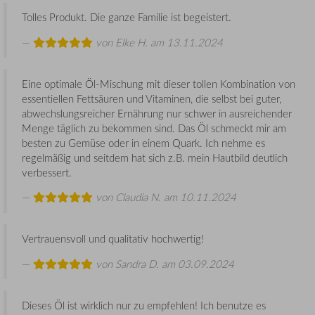
Tolles Produkt. Die ganze Familie ist begeistert.
von
Elke H.
am 13.11.2024
Eine optimale Öl-Mischung mit dieser tollen Kombination von
essentiellen Fettsäuren und Vitaminen, die selbst bei guter,
abwechslungsreicher Ernährung nur schwer in ausreichender
Menge täglich zu bekommen sind. Das Öl schmeckt mir am
besten zu Gemüse oder in einem Quark. Ich nehme es
regelmäßig und seitdem hat sich z.B. mein Hautbild deutlich
verbessert.
von
Claudia N.
am 10.11.2024
Vertrauensvoll und qualitativ hochwertig!
von
Sandra D.
am 03.09.2024
Dieses Öl ist wirklich nur zu empfehlen! Ich benutze es