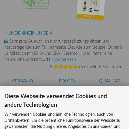
KUNDENMEINUNGEN
Sehr gute Auswahl an Nahrungsergänzungsmitteln und
hervorragende zum Teil prämierte Öle, wie zum Beispiel Olivenöl,
Leinöl (auch mit DHA und EPA), Sesamöl… Und immer eine
freundliche und kom...
» Weiterlesen
5
(
6 Google-Rezensionen
)
VERSAND
FOLGEN
QUALITÄT
Diese Webseite verwendet Cookies und
DE-ÖKO-006
andere Technologien
Wir verwenden Cookies und ähnliche Technologien, auch von
INFORMATIONEN
ZAHLUNG
Drittanbietern, um die ordentliche Funktionsweise der Website zu
Über uns
gewährleisten, die Nutzung unseres Angebotes zu analysieren und