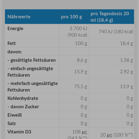
pro Tagesdosis 20
Nährwerte
pro 100 g
ml (18,4 g)
Energie
3.700 kJ
740 kJ (180 kcal)
(900 kcal)
Fett
100 g
18,4 g
davon:
- gesättigte Fettsäuren
8,6 g
1,58 g
- einfach ungesättigte
15,9 g
2,92 g
Fettsäuren
- mehrfach ungesättigte
75,5 g
13,9 g
Fettsäuren
Kohlenhydrate
0 g
0 g
- davon Zucker
0 g
0 g
Eiweiß
0 g
0 g
Salz
0 g
0 g
Vitamin D3
108 µg
20 µg (100 %**)
(543 %**)