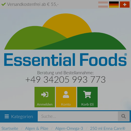
Versandkostenfrei ab € 55,-
Beratung und Bestellannahme:
+49 34205 993 773
Anmelden
Konto
Korb (0)
Kategorien
Startseite
Algen & Pilze
Algen-Omega-3
250 ml Enna Care®