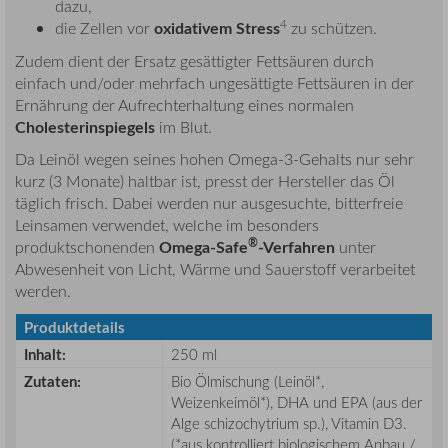
dazu,
4
oxidativem Stress
die Zellen vor
zu schützen.
Zudem dient der Ersatz gesättigter Fettsäuren durch
einfach und/oder mehrfach ungesättigte Fettsäuren in der
Ernährung der Aufrechterhaltung eines normalen
Cholesterinspiegels
im Blut.
Da Leinöl wegen seines hohen Omega-3-Gehalts nur sehr
kurz (3 Monate) haltbar ist, presst der Hersteller das Öl
täglich frisch. Dabei werden nur ausgesuchte, bitterfreie
Leinsamen verwendet, welche im besonders
®
Omega-Safe
-Verfahren
produktschonenden
unter
Abwesenheit von Licht, Wärme und Sauerstoff verarbeitet
werden.
Produktdetails
Inhalt:
250 ml
Zutaten:
Bio Ölmischung (Leinöl*,
Weizenkeimöl*), DHA und EPA (aus der
Alge schizochytrium sp.), Vitamin D3.
(*aus kontrolliert biologischem Anbau /